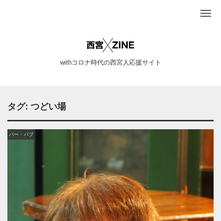
Me
withコロナ時代の西宮人応援サイト
タグ:
つどい場
バー・パブ