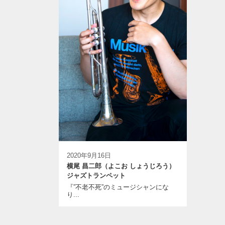
2020年9月16日
横尾 昌二郎（よこお しょうじろう）
ジャズトランペット
『”不老不死”のミュージシャンにな
り...