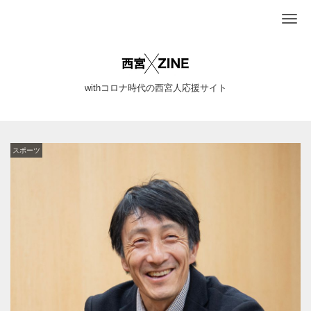
Me
withコロナ時代の西宮人応援サイト
スポーツ