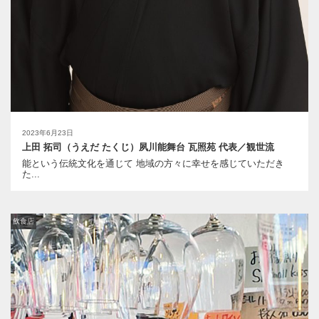
2023年6月23日
上田 拓司（うえだ たくじ）夙川能舞台 瓦照苑 代表／観世流
能という伝統文化を通じて 地域の方々に幸せを感じていただき
た...
飲食店